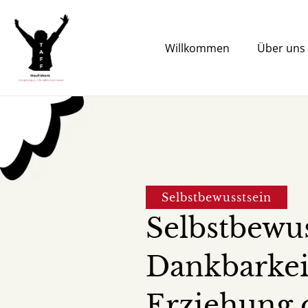
Zum
Inhalt
springen
Willkommen
Über uns
Selbstbewusstsein
Selbstbewu
Dankbarkei
Erziehung 