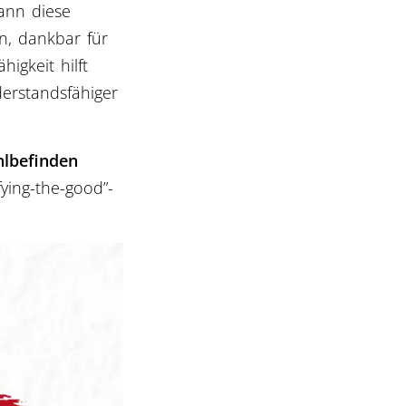
ann diese
n, dankbar für
higkeit hilft
derstandsfähiger
lbefinden
ying-the-good”-