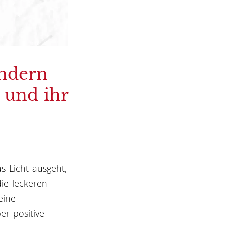
indern
 und ihr
s Licht ausgeht,
die leckeren
eine
r positive