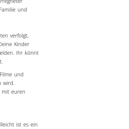
erregneter
Familie und
en verfolgt,
Deine Kinder
helden. Ihr könnt
t.
 Filme und
 wird.
r mit euren
eicht ist es ein