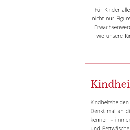
Für Kinder all
nicht nur Figu
Erwachsenwerde
wie unsere K
Kindhei
Kindheitshelden
Denkt mal an die
kennen – immerh
und Bettwäsche 