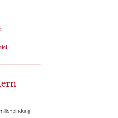
e
iel
dern
milienbindung