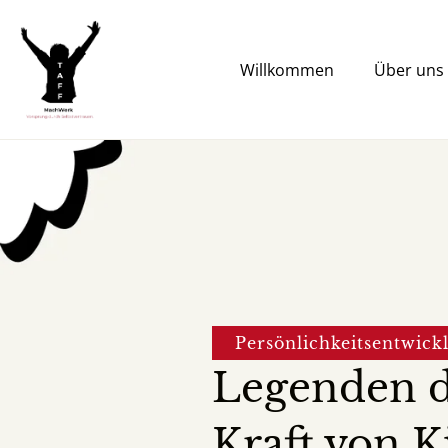
Zum
Inhalt
springen
Willkommen
Über uns
Persönlichkeitsentwick
Legenden d
Kraft von 