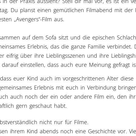
 in der Praxis aussieht? Stell dir mal vor, es ist ein v
ag. Du planst einen gemütlichen Filmabend mit der 
sten „Avengers“-Film aus.
ammen auf dem Sofa sitzt und die epischen Schlacht
meinsames Erlebnis, das die ganze Familie verbindet. 
er eifrig über ihre Lieblingsszenen und ihre Lieblings
darauf einstellen, dass auch eure Meinung gefragt is
 dass euer Kind auch im vorgeschrittenen Alter diese
 gemeinsames Erlebnis mit euch in Verbindung bringen
t euch auch noch der ein oder andere Film ein, den ih
aftlich gern geschaut habt.
lbstverständlich nicht nur für Filme.
sen ihrem Kind abends noch eine Geschichte vor. Viell