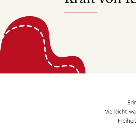
Eri
Vielleicht w
Freihei