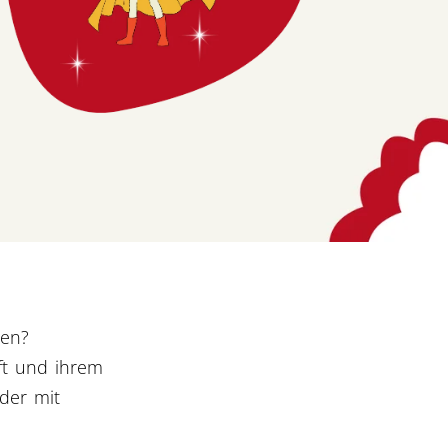
den?
aft und ihrem
 der mit