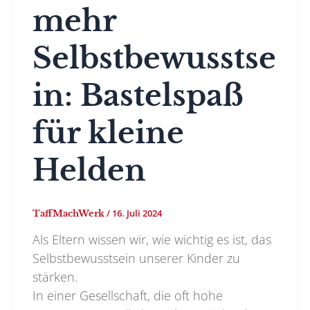
mehr
Selbstbewusstse
in: Bastelspaß
für kleine
Helden
/
16. Juli 2024
TaffMachWerk
Als Eltern wissen wir, wie wichtig es ist, das
Selbstbewusstsein unserer Kinder zu
stärken.
In einer Gesellschaft, die oft hohe